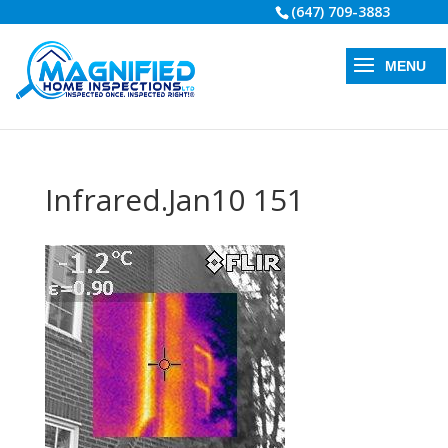
(647) 709-3883
Infrared.Jan10 151